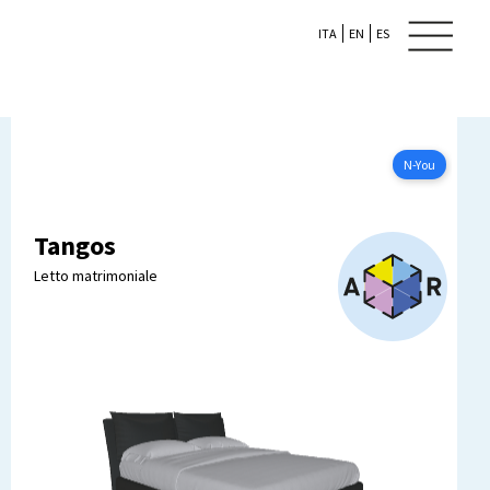
ITA
EN
ES
N-YOU
Configura ora
N-You