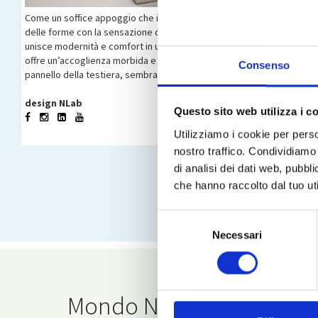
Come un soffice appoggio che invita a fermarsi, a respirare e a conc
delle forme con la sensazione di un abbraccio, rendendo ogni notte un
unisce modernità e comfort in un design compatto e sofisticato. La sua
offre un’accoglienza morbida e avvolgente. I due soffici cuscinotti, 
Consenso
pannello della testiera, sembrano incastonati alla perfezione, aggiun
design NLab
Questo sito web utilizza i c
Utilizziamo i cookie per perso
nostro traffico. Condividiamo 
di analisi dei dati web, pubbl
che hanno raccolto dal tuo uti
Selezione
Necessari
del
consenso
Mondo Noctis