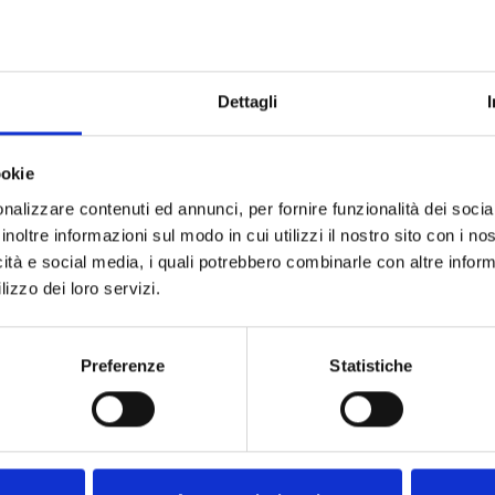
edersi momenti di quiete, il design di Tangos coniuga la leggerezza
 ritorno a casa, un gesto gentile verso sé stessi. Il letto Tangos
 testiera, caratterizzata da una leggera inclinazione, invita al relax e
sapientemente proporzionati e leggermente più stretti rispetto al
Dettagli
gendo un tocco di precisione e cura del dettaglio.
ookie
nalizzare contenuti ed annunci, per fornire funzionalità dei socia
inoltre informazioni sul modo in cui utilizzi il nostro sito con i n
icità e social media, i quali potrebbero combinarle con altre inform
lizzo dei loro servizi.
Preferenze
Statistiche