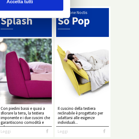
Accetta tutti
Collezione Noctis
Collezione Noctis
Splash
So Pop
Con piedini bassi e quasi a
Il cuscino della testiera
sfiorare la terra, la testiera
reclinabile è progettato per
imponente e i due cuscini che
adattarsi alle esigenze
garantiscono comodità e
individuali...
relax.
Leggi
Leggi