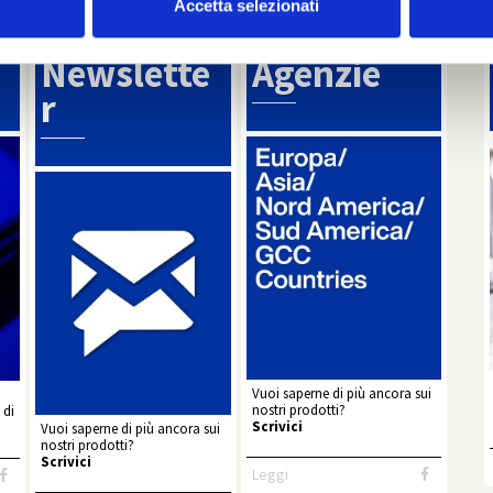
Accetta selezionati
Info
Agenzie di zona
Newslette
Agenzie
r
Vuoi saperne di più ancora sui
nostri prodotti?
 di
Scrivici
Vuoi saperne di più ancora sui
nostri prodotti?
Scrivici
Leggi