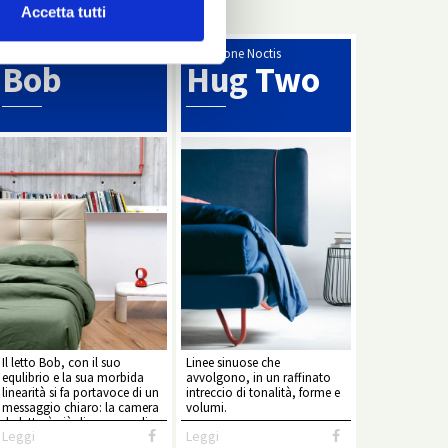
Accetta tutti
Collezione Noctis
Collezione Noctis
Bob
Hug Two
Il letto Bob, con il suo
Linee sinuose che
equlibrio e la sua morbida
avvolgono, in un raffinato
linearità si fa portavoce di un
intreccio di tonalità, forme e
messaggio chiaro: la camera
volumi.
da letto è più di una semplice
Leggi
Leggi
stanza per il riposo.