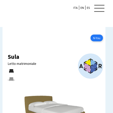
ITA
EN
ES
N-YOU
Configura ora
N-You