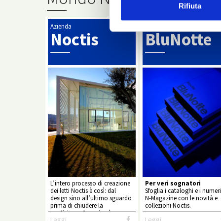
Rifiuta
Azienda
Cataloghi
Noctis
BluNotte
L’intero processo di creazione
Per veri sognatori
dei letti Noctis è così: dal
Sfoglia i cataloghi e i numeri
design sino all’ultimo sguardo
N-Magazine con le novità e
prima di chiudere la
collezioni Noctis.
spedizione che arriverà a casa
Leggi
Leggi
vostra.