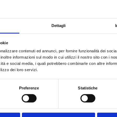
 integrarsi armoniosamente in ogni stile di camera da letto. Mantiene
 disponibile anche per altri letti della collezione. I rivestimenti in
 materiali antimacchia, ideali sia per letti matrimoniali che singoli. Un
a.
Dettagli
ookie
nalizzare contenuti ed annunci, per fornire funzionalità dei socia
inoltre informazioni sul modo in cui utilizzi il nostro sito con i n
icità e social media, i quali potrebbero combinarle con altre inform
lizzo dei loro servizi.
Preferenze
Statistiche