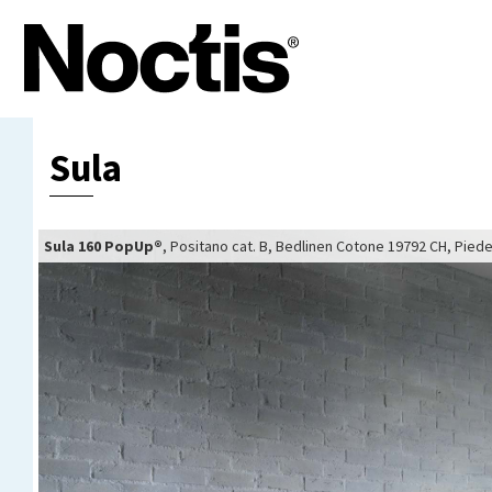
Sula
Sula 160 PopUp®
Sula 160 PopUp®
Sula 160
Sula 160
Sula 160
, Positano cat. B, Bedlinen Cotone 19792 CH, Pied