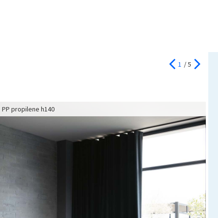
1
/ 5
e PP propilene h140