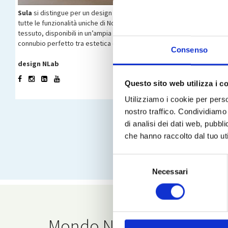
Sula
si distingue per un design essenziale e sofisticato, pensato per
tutte le funzionalità uniche di Noctis che compongono il sistema PopUp®,
tessuto, disponibili in un’ampia selezione di colori, sono realizzati con
connubio perfetto tra estetica contemporanea e praticità tecnologic
Consenso
design NLab
Questo sito web utilizza i c
Utilizziamo i cookie per perso
nostro traffico. Condividiamo 
di analisi dei dati web, pubbl
che hanno raccolto dal tuo uti
Selezione
Necessari
del
consenso
Mondo Noctis