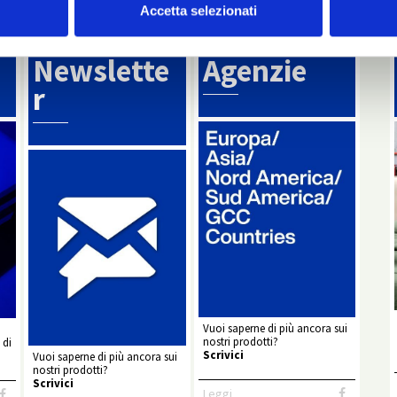
Accetta selezionati
Info
Agenzie di zona
Newslette
Agenzie
r
Vuoi saperne di più ancora sui
nostri prodotti?
 di
Scrivici
Vuoi saperne di più ancora sui
nostri prodotti?
Scrivici
Leggi