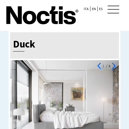
ITA
EN
ES
Duck
1
/ 4