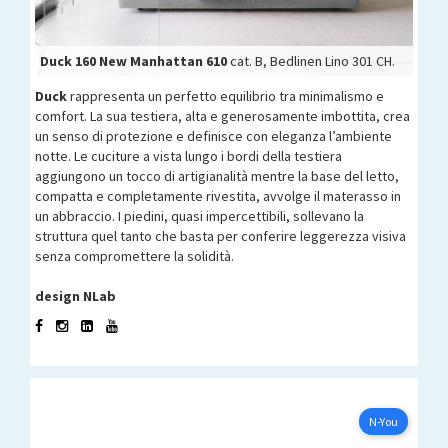
Duck 160 New Manhattan 610
Duck 160 New Manhattan 610
Duck 160
Duck 160
cat. B, Bedlinen Lino 301 CH.
Duck
rappresenta un perfetto equilibrio tra minimalismo e
comfort. La sua testiera, alta e generosamente imbottita, crea
un senso di protezione e definisce con eleganza l’ambiente
notte. Le cuciture a vista lungo i bordi della testiera
aggiungono un tocco di artigianalità mentre la base del letto,
compatta e completamente rivestita, avvolge il materasso in
un abbraccio. I piedini, quasi impercettibili, sollevano la
struttura quel tanto che basta per conferire leggerezza visiva
senza compromettere la solidità.
design NLab
N-YOU
Configura ora
N-You