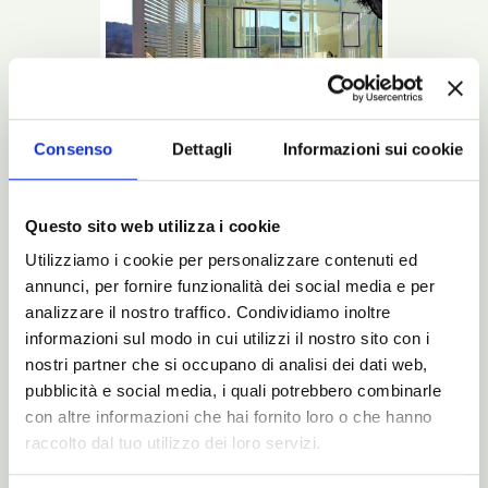
Consenso
Dettagli
Informazioni sui cookie
Questo sito web utilizza i cookie
L’intero processo di creazione dei letti Noctis
è così: dal design sino all’ultimo sguardo
Utilizziamo i cookie per personalizzare contenuti ed
prima di chiudere la spedizione che arriverà a
casa vostra.
annunci, per fornire funzionalità dei social media e per
analizzare il nostro traffico. Condividiamo inoltre
Leggi
informazioni sul modo in cui utilizzi il nostro sito con i
nostri partner che si occupano di analisi dei dati web,
Cataloghi
BluNotte
pubblicità e social media, i quali potrebbero combinarle
con altre informazioni che hai fornito loro o che hanno
raccolto dal tuo utilizzo dei loro servizi.