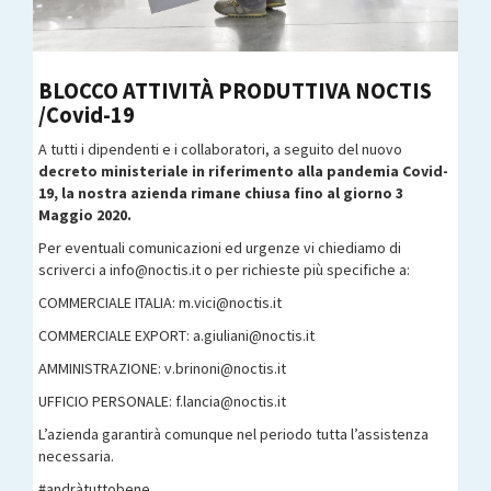
BLOCCO ATTIVITÀ PRODUTTIVA NOCTIS
/Covid-19
A tutti i dipendenti e i collaboratori, a seguito del nuovo
decreto ministeriale in riferimento
alla pandemia Covid-
19, la nostra azienda rimane chiusa fino al
giorno 3
Maggio 2020.
Per eventuali comunicazioni ed urgenze vi chiediamo di
scriverci a info@noctis.it o per richieste più specifiche a:
COMMERCIALE ITALIA: m.vici@noctis.it
COMMERCIALE EXPORT: a.giuliani@noctis.it
AMMINISTRAZIONE: v.brinoni@noctis.it
UFFICIO PERSONALE: f.lancia@noctis.it
L’azienda garantirà comunque nel periodo tutta l’assistenza
necessaria.
#andràtuttobene