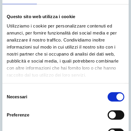
Questo sito web utilizza i cookie
Utilizziamo i cookie per personalizzare contenuti ed
annunci, per fornire funzionalità dei social media e per
analizzare il nostro traffico. Condividiamo inoltre
informazioni sul modo in cui utilizzi il nostro sito con i
nostri partner che si occupano di analisi dei dati web,
L’intero processo di creazione dei letti
pubblicità e social media, i quali potrebbero combinarle
Noctis è così: dal design sino all’ultimo
sguardo prima di chiudere la
con altre informazioni che hai fornito loro o che hanno
spedizione che arriverà a casa vostra.
raccolto dal tuo utilizzo dei loro servizi.
Leggi
Selezione
Cataloghi
Necessari
del
BluNotte
consenso
Preferenze