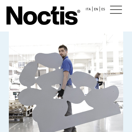
ITA
EN
ES