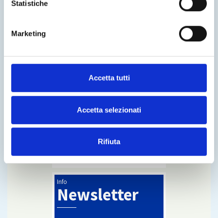
Statistiche
Marketing
Accetta tutti
Accetta selezionati
Per veri sognatori
Sfoglia i cataloghi e i numeri di N-
Magazine con le novità e collezioni
Rifiuta
Noctis.
Leggi
Info
Newsletter