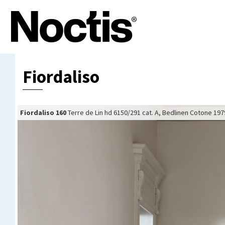
Fiordaliso
Fiordaliso 160
Fiordaliso 160
Fiordaliso 160
Fiordaliso 160
Terre de Lin hd 6150/291 cat. A, Bedlinen Cotone 197