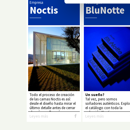
Empresa
Catálogos
Noctis
BluNotte
Todo el proceso de creación
Un sueño?
de las camas Noctis es así:
Tal vez, pero somos
desde el diseño hasta mirar el
soñadores auténticos. Explo
último detalle antes de cerrar
el catálogo con toda la
el envío que llegará a su casa...
colección Noctis.
Leyes más
Leyes más