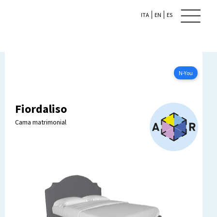
ITA
EN
ES
N-YOU
Configurar ahora
N-You