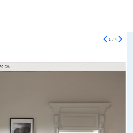
1
/ 4
92 CH.