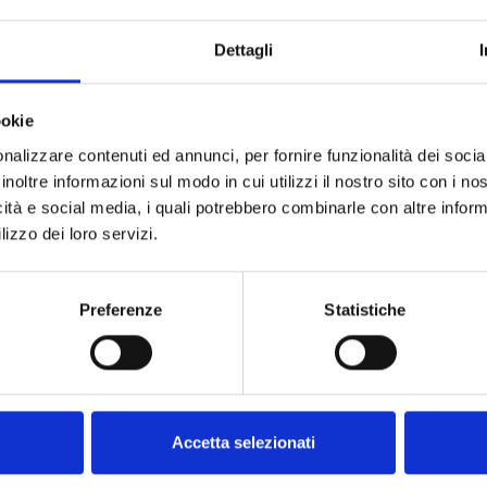
asicismo, una pieza atemporal que se adapta perfectamente a estilos
miento de mantovana oculta discretamente un amplio compartimento
Dettagli
la variedad de pies disponibles, es posible modificar la altura total
 versatilidad y comodidad.
ookie
elegancia. Los detalles y las curvas sinuosas crean un efecto
o perfecto entre refinamiento y lujo.
nalizzare contenuti ed annunci, per fornire funzionalità dei socia
inoltre informazioni sul modo in cui utilizzi il nostro sito con i n
icità e social media, i quali potrebbero combinarle con altre inform
lizzo dei loro servizi.
Preferenze
Statistiche
Accetta selezionati