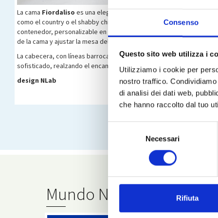
La cama
Fiordaliso
es una elegante combinación de modernidad y cl
como el country o el shabby chic. El marco de la cama con revesti
Consenso
contenedor, personalizable en las configuraciones. Además, gracias a 
de la cama y ajustar la mesa del colchón, garantizando así la máxima
Questo sito web utilizza i c
La cabecera, con líneas barrocas y clásicas, es una obra maestra de 
sofisticado, realzando el encanto del diseño tradicional. Un equilibri
Utilizziamo i cookie per perso
design NLab
nostro traffico. Condividiamo 
di analisi dei dati web, pubbl
che hanno raccolto dal tuo uti
Selezione
Necessari
del
consenso
Mundo Noctis
Rifiuta