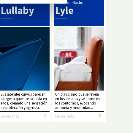
Colección Noctis
Colección Noctis
Lullaby
Lyle
Sus laterales curvos parecen
Un clasicismo que se revela
acoger a quien se acuesta en
en los detalles y se define en
ellos, creando una sensación
los contornos, evocando
de protección y ligereza.
armonía y sinuosidad...
Leyes más
Leyes más