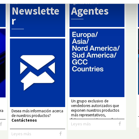
Info
Agentes de zona
Newslette
Agentes
r
Un grupo exclusivo de
vendedores autorizados que
exponen nuestros productos
ra
Desea más información acerca
más representativos,
de nuestros productos?
listo para servirte en cualquier
Contáctenos
Leyes más
forma que desees...
Leyes más